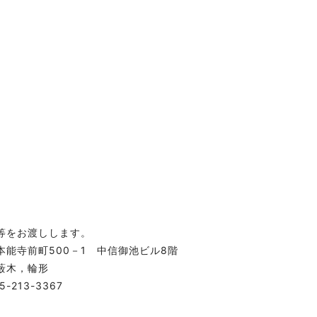
等をお渡しします。
本能寺前町500－1 中信御池ビル8階
木，輪形
13-3367