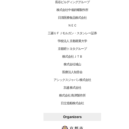
長谷ビルディンググループ
株式会社中省鋲螺製作所
日清医療食品株式会社
ＮＥＣ
三菱ＵＦＪモルガン・スタンレー証券
学校法人 京都産業大学
京都府トヨタグループ
株式会社ＪＴＢ
株式会社城山
医療法人知音会
アシックスジャパン株式会社
京越 株式会社
株式会社 島津製作所
日立造船株式会社
Organizers