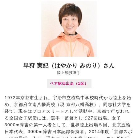
早狩 実紀（はやかり みのり）さん
陸上競技選手
ペア駅伝出走（1区）
1972年京都市生まれ。宇治市立槇島中学校時代から陸上を始
め、京都府立南八幡高校（現 京都八幡高校）、同志社大学を
経て、現在はプロアスリートとして活動中。京都で行なわれ
る全国女子駅伝には、選手・監督として27回出場。女子
3000m障害の第一人者として、世界陸上出場５回、北京五輪
日本代表。3000m障害日本記録保持者。2014年度「京都スポ