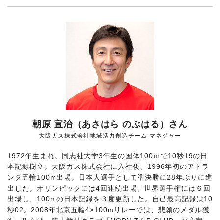
朝原 宣治（あさはら のぶはる）さん
大阪ガス株式会社地域活力創造チーム マネジャー
1972年生まれ。同志社大学3年生の国体100ｍで10秒19の日
本記録樹立。大阪ガス株式会社に入社後、1996年初のアトラ
ンタ五輪100m出場。日本人選手として準決勝に28年ぶりに進
出した。オリンピックには4回連続出場。世界選手権には６回
出場し、100mの日本記録を３度更新した。自己最高記録は10
秒02。2008年北京五輪4×100mリレーでは、悲願のメダル獲