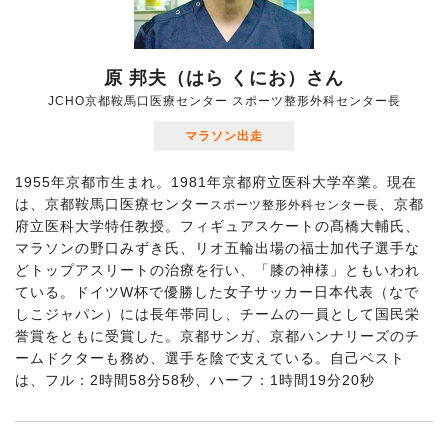
原 邦夫（はら くにお）さん
JCHO京都鞍馬口医療センター スポーツ整形外科センター長
マラソン出走
1955年京都市生まれ。1981年京都府立医科大学卒業。現在
は、京都鞍馬口医療センター
、京都
スポーツ整形外科センター長
府立医科大学特任教授。フィギュアスケートの髙橋大輔氏、
マラソンの野口みずき氏、リオ五輪出場の福士加代子選手な
どトップアスリートの治療を行い、「膝の神様」ともいわれ
ている。ドイツW杯で優勝した女子サッカー日本代表（なで
しこジャパン）には長年帯同し、チームの一員として国民栄
誉賞をともに受賞した。京都サンガ、京都ハンナリーズのチ
ームドクターも務め、選手を陰で支えている。自己ベスト
は、フル：2時間58分58秒、ハーフ：1時間19分20秒