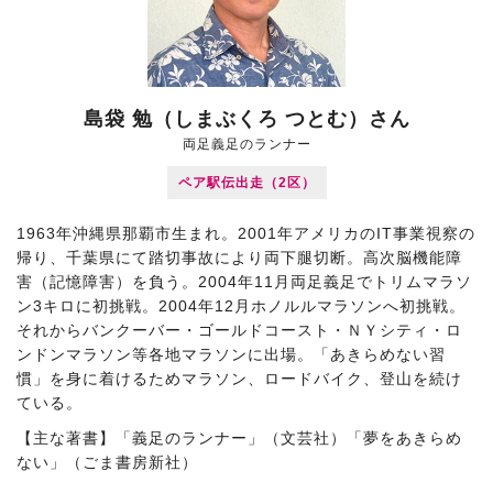
島袋 勉（しまぶくろ つとむ）さん
両足義足のランナー
ペア駅伝出走（2区）
1963年沖縄県那覇市生まれ。2001年アメリカのIT事業視察の
帰り、千葉県にて踏切事故により両下腿切断。高次脳機能障
害（記憶障害）を負う。2004年11月両足義足でトリムマラソ
ン3キロに初挑戦。2004年12月ホノルルマラソンへ初挑戦。
それからバンクーバー・ゴールドコースト・ＮＹシティ・ロ
ンドンマラソン等各地マラソンに出場。「あきらめない習
慣」を身に着けるためマラソン、ロードバイク、登山を続け
ている。
【主な著書】「義足のランナー」（文芸社）「夢をあきらめ
ない」（ごま書房新社）