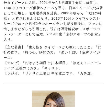
神タイガースに入団。2001年から3年間選手会長に就任し、
18年ぶりのリーグ優勝へチームを導く。日本シリーズでも4番
として出場し、優秀選手賞を受賞。2008年頃から「代打の神
様」 と称されるようになり、2013年10月クライマックスシ
リーズで放った代打2ランホームランを現役最後に、ファンに
惜しまれながらも引退した。現在は野球解説者・スポーツコ
メンテーターとして活躍。2014年度「京都スポーツの殿堂」
入り。
【主な著書】『生え抜き タイガースから教わったこと』『代
打の哲学』『待つ心、瞬間の力』『強い！強い！阪神タイガ
ース』
【テレビ】「おはよう朝日です 木曜日」「教えて！ニュース
ライブ 正義のミカタ」「キャスト」
【ラジオ】「サクサク土曜日 中邨雄二です」「ガチ虎」